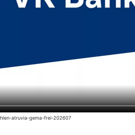
zahlen-atruvia-gema-frei-202607